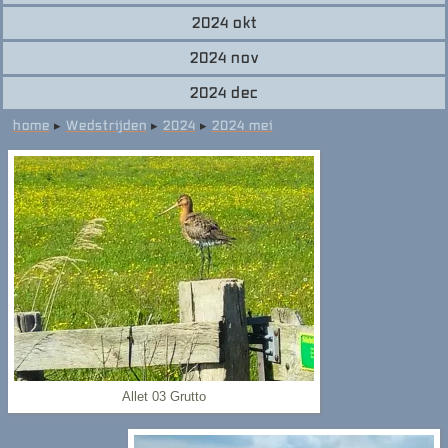
2024 okt
2024 nov
2024 dec
home
▸
Wedstrijden
▸
2024
▸
2024 mei
Allet 03 Grutto