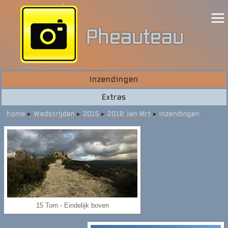
Pheauteau
Inzendingen
Welkom
Extras
Wedstrijden
home
▸
Wedstrijden
▸
2015
▸
2018 Jan Mrt
▸
Inzendingen
Excursies
Showcase
15 Tom - Eindelijk boven