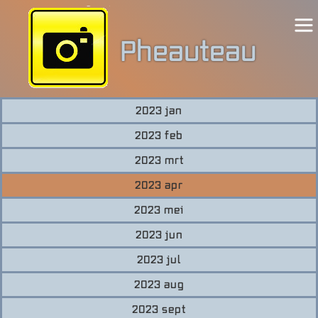
Pheauteau
2023 jan
Welkom
2023 feb
Wedstrijden
2023 mrt
2023 apr
Excursies
2023 mei
2023 jun
Showcase
2023 jul
2023 aug
2023 sept